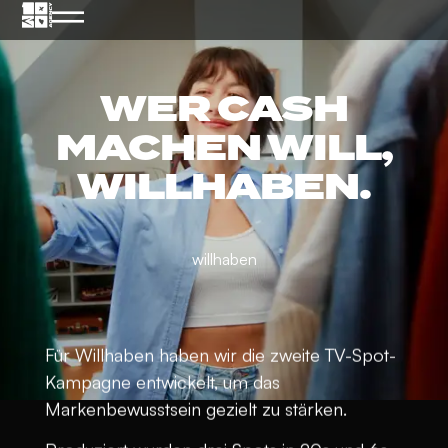
WER CASH
MACHEN WILL,
WILLHABEN.
willhaben
Für Willhaben haben wir die zweite TV-Spot-
Kampagne entwickelt, um das
Markenbewusstsein gezielt zu stärken.